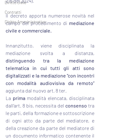
216 del 2024).
Diritto civile
Contratti
Il decreto apporta numerose novità nel 
Diritto Amministrativo
campo del procedimento di 
mediazione 
civile e commerciale.
Innanzitutto, viene disciplinata la 
mediazione svolta a distanza, 
distinguendo tra la mediazione 
telematica in cui tutti gli atti sono 
digitalizzati e la mediazione “con incontri 
con modalità audiovisiva da remoto” 
aggiunta dal nuovo art, 8 ter.
La 
prima 
modalità elencata, disciplinata 
dall’art. 8 bis, necessita del 
consenso 
tra 
le parti, della formazione e sottoscrizione 
di ogni atto da parte del mediatore, e 
della creazione da parte del mediatore di 
un documento informatico contenente il 