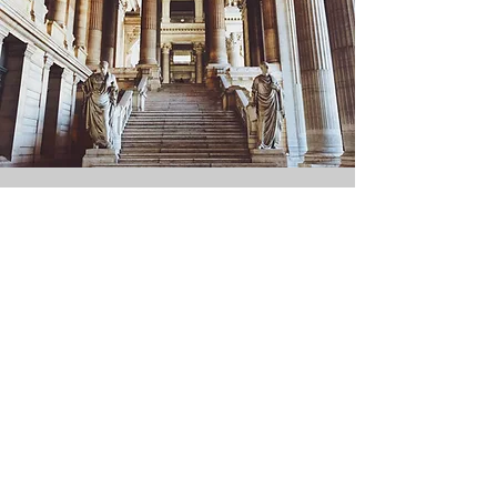
Contatti
g.deluca@avvocatodeluca.it
+39.340.31.33.927