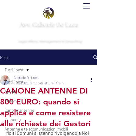
Avv. Gabriele De Luca
& Partners
Legal Affairs, Management & Consulting
Post
Tutti i post
Gabriele De Luca
Tutti i post
6 dic 2023
Tempo di lettura: 7 min
CANONE ANTENNE DI
Appalti
800 EURO: quando si
Privacy
Canone antenne
applica e come resistere
Demanio
alle richieste dei Gestori
Antenne e telecomunicazioni mobili
Molti Comuni si stanno rivolgendo a Noi 