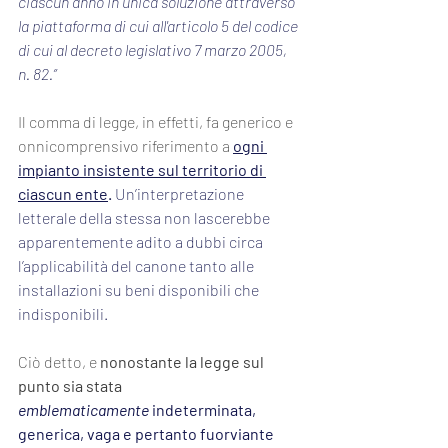
ciascun anno in unica soluzione attraverso 
la piattaforma di cui all'articolo 5 del codice 
di cui al 
decreto legislativo 7 marzo 2005, 
n. 82
.”
Il comma di legge, in effetti, fa generico e 
onnicomprensivo riferimento a
ogni 
impianto insistente sul territorio di 
ciascun ente
.
 Un’interpretazione 
letterale della stessa non lascerebbe 
apparentemente adito a dubbi circa 
l’applicabilità del canone tanto alle 
installazioni su beni disponibili che 
indisponibili.
Ciò detto, e 
nonostante la legge sul 
punto sia stata 
emblematicamente
 indeterminata, 
generica, vaga e pertanto fuorviante 