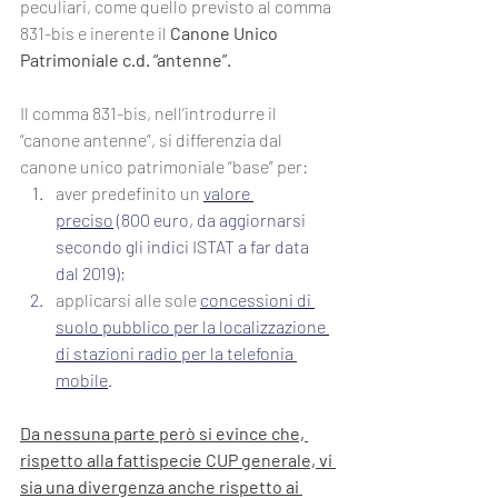
peculiari, come quello previsto al comma 
831-bis e inerente il 
Canone Unico 
Patrimoniale c.d. “antenne”.
Il comma 831-bis, nell’introdurre il 
“canone antenne”, si differenzia dal 
canone unico patrimoniale “base” per:
aver predefinito un 
valore 
preciso
 (800 euro, da aggiornarsi 
secondo gli indici ISTAT a far data 
dal 2019);
applicarsi alle sole 
concessioni di 
suolo pubblico per la localizzazione 
di stazioni radio per la telefonia 
mobile
.
Da nessuna parte però si evince che, 
rispetto alla fattispecie CUP generale, vi 
sia una divergenza anche rispetto ai 