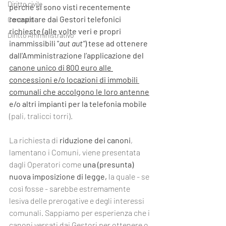
Diritto civile
perché si sono visti recentemente 
recapitare dai Gestori telefonici 
Contratti
richieste (alle volte veri e propri 
Diritto Amministrativo
inammissibili "
aut aut"
) tese ad ottenere 
dall'Amministrazione l’applicazione del 
canone unico di 800 euro alle 
concessioni e/o locazioni di immobili 
comunali che accolgono le loro antenne
e/o altri impianti per la telefonia mobile
(pali, tralicci torri).
La richiesta di 
riduzione dei canoni
, 
lamentano i Comuni, viene presentata 
dagli Operatori come 
una (presunta) 
nuova imposizione di legge,
 la quale - se 
così fosse - sarebbe estremamente 
lesiva delle prerogative e degli interessi 
comunali. Sappiamo per esperienza che i 
canoni versati dai Gestori per ottenere o 