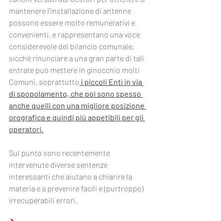
mantenere l'installazione di antenne 
possono essere molto remunerativi e 
convenienti, e rappresentano una voce 
considerevole del bilancio comunale, 
sicché rinunciare a una gran parte di tali 
entrate può mettere in ginocchio molti 
Comuni, soprattutto
 i piccoli Enti in via 
di spopolamento, che poi sono spesso 
anche quelli con una migliore posizione 
orografica e quindi più appetibili per gli 
operatori.
Sul punto sono recentemente 
intervenute diverse sentenze 
interessanti che aiutano a chiarire la 
materia e a prevenire facili e (purtroppo) 
irrecuperabili errori.