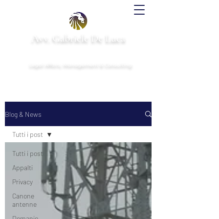
Avv. Gabriele De Luca
& Partners
Legal Affairs, Management & Consulting
Blog & News
Tutti i post
Tutti i post
Appalti
Privacy
Canone
antenne
Demanio