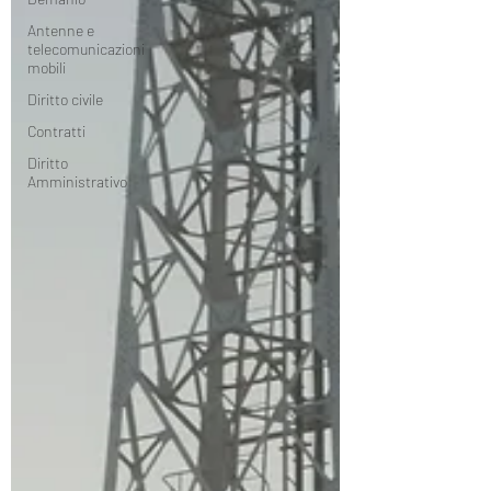
Antenne e
telecomunicazioni
mobili
Diritto civile
Contratti
Diritto
Amministrativo