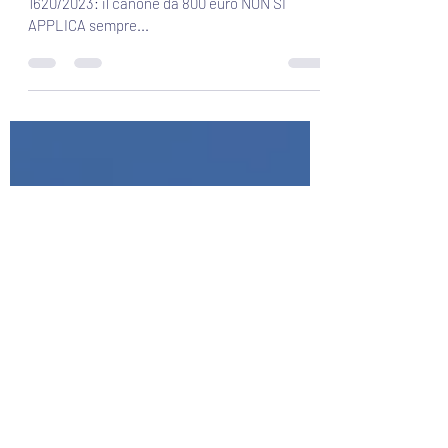
patrimonio disponibile: il punto
della Corte d’Appello di Brescia
Sentenza Corte d’Appello di Brescia n.
1620/2023: il canone da 800 euro NON SI
APPLICA sempre...