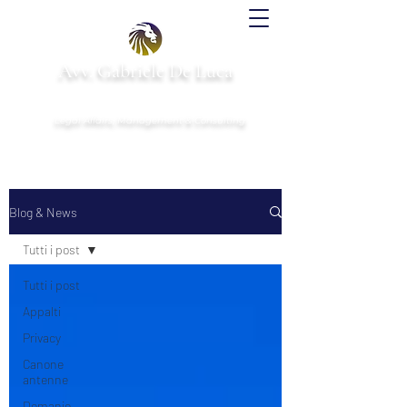
Avv. Gabriele De Luca
& Partners
Legal Affairs, Management & Consulting
Blog & News
Tutti i post
Tutti i post
Appalti
Privacy
Canone
antenne
Demanio