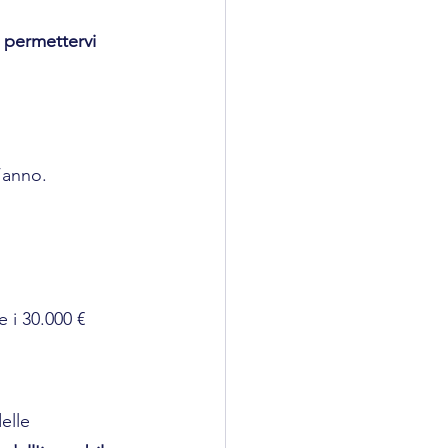
i permettervi 
l’anno.
 i 30.000 € 
elle 