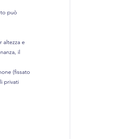
ito può 
r altezza e 
nanza, il 
none (fissato 
 privati 