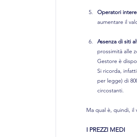
Operatori intere
aumentare il val
Assenza di siti a
prossimità alle z
Gestore è dispos
Si ricorda, infat
per legge) di 80
circostanti.
Ma qual è, quindi, i
I PREZZI MEDI