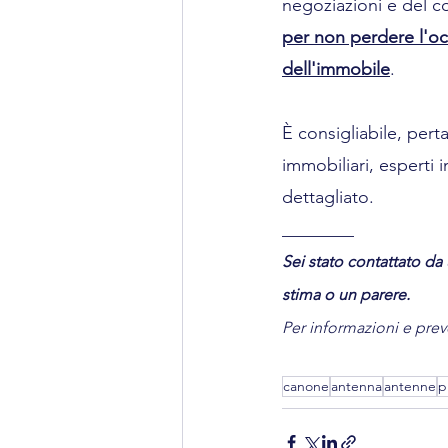
negoziazioni e del co
per non perdere l'oc
dell'immobile
.
È consigliabile, pert
immobiliari, esperti 
dettagliato.
________
Sei stato contattato da
stima o un parere.
Per informazioni e preve
canone
antenna
antenne
p