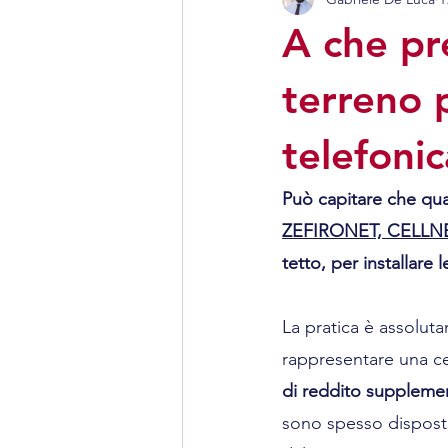
Antenne e telecomunicazion
A che pre
terreno 
telefoni
Può capitare che qual
ZEFIRONET, CELLN
tetto, per installare 
La pratica è assolu
rappresentare una cer
di reddito suppleme
sono spesso disposti