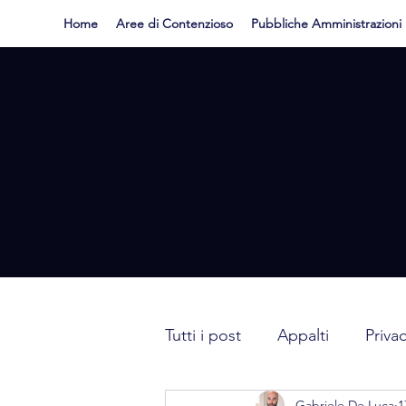
Home
Aree di Contenzioso
Pubbliche Amministrazioni
Tutti i post
Appalti
Priva
Gabriele De Luca
1