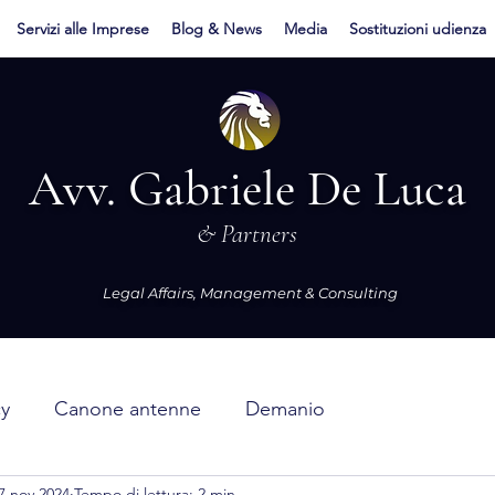
Servizi alle Imprese
Blog & News
Media
Sostituzioni udienza
Avv. Gabriele De Luca
& Partners
Legal Affairs, Management & Consulting
cy
Canone antenne
Demanio
7 nov 2024
Tempo di lettura: 2 min