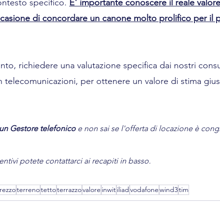
ntesto specifico. 
E' importante conoscere il reale valor
casione di concordare un canone molto prolifico per il p
anto, richiedere una valutazione specifica dai nostri consu
in telecomunicazioni, per ottenere un valore di stima gius
 un Gestore telefonico 
e non sai se l'offerta di locazione è cong
ntivi potete contattarci ai recapiti in basso.
rezzo
terreno
tetto
terrazzo
valore
inwit
iliad
vodafone
wind3
tim