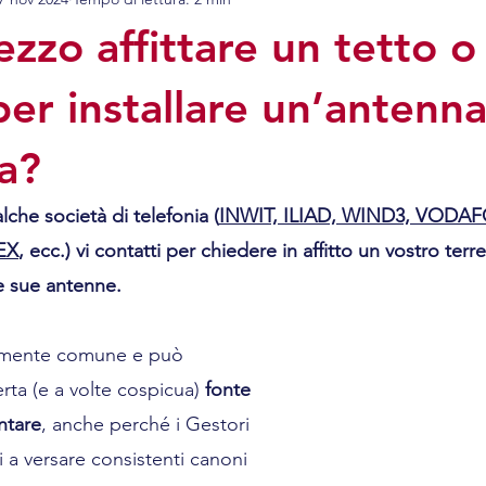
i mobili
Diritto civile
Contratti
Diritto Ammin
zzo affittare un tetto o
per installare un’antenn
ca?
che società di telefonia (
INWIT, ILIAD, WIND3, VODAF
EX
, ecc.) vi contatti per chiedere in affitto un vostro terr
le sue antenne.
tamente comune e può 
ta (e a volte cospicua) 
fonte 
ntare
, anche perché i Gestori 
 a versare consistenti canoni 