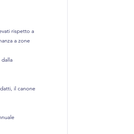
vati rispetto a 
inanza a zone 
dalla 
datti, il canone 
nnuale 