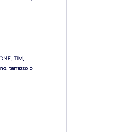
istrativo
a
ONE, TIM, 
eno, terrazzo o 