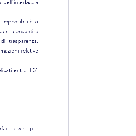
dell’interfaccia 
 impossibilità o 
per consentire 
i trasparenza. 
azioni relative 
icati entro il 31 
erfaccia web per 