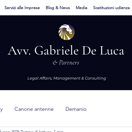
Servizi alle Imprese
Blog & News
Media
Sostituzioni udienza
Avv. Gabriele De Luca
& Partners
Legal Affairs, Management & Consulting
cy
Canone antenne
Demanio
5 gen 2025
Tempo di lettura: 1 min