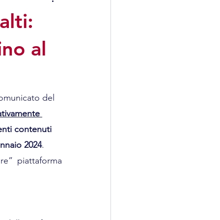
istrativo
lti:
ino al
comunicato del 
sativamente 
nti contenuti 
ennaio 2024
.
are” piattaforma 