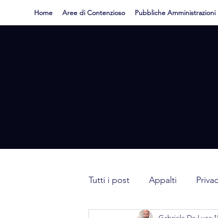
Home
Aree di Contenzioso
Pubbliche Amministrazioni
Tutti i post
Appalti
Priva
Gabriele De Luca
1