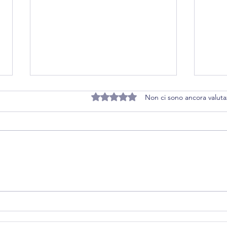
Non ci sono ancora valuta
Valutazione 0 stelle su 5.
Telecamere di sicurezza
Ante
urbana e multe stradali: il
Cost
Garante traccia il confine
risp
del vincolo di finalità
paes
121/