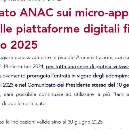
i mobili
Diritto civile
Contratti
Diritto Ammin
to ANAC sui micro-appa
le piattaforme digitali f
no 2025
ggiare eccessivamente le piccole Amministrazioni, con 
 18 dicembre 2024, 
per tutta una serie di ipotesi ivi tas
 nuovamente 
prorogata l’entrata in vigore degli adempime
el 2023 e nel Comunicato del Presidente stesso del 10 g
i, sarà possibile continuare ad utilizzare la più “famili
i quelle certificate.
to le indicazioni valide sino al 30 giugno 2025.