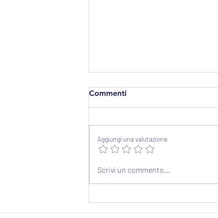
Commenti
Aggiungi una valutazione
Canone antenne: la
Scrivi un commento...
Cassazione n. 5504/2026
applica il CUP ai beni
"disponibili". Dubbi di
costituzionalità