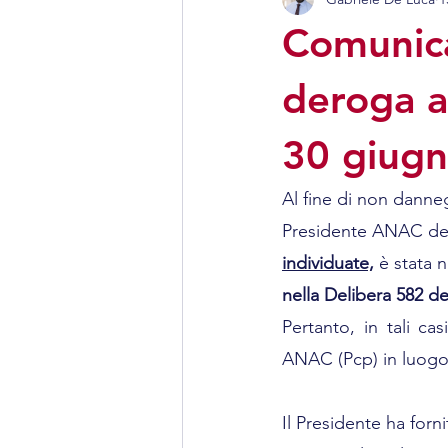
Antenne e telecomunicazion
Comunica
deroga al
30 giug
Al fine di non danne
Presidente ANAC del
individuate,
 è stata
nella Delibera 582 d
Pertanto, in tali cas
ANAC (Pcp) in luogo d
Il Presidente ha forni