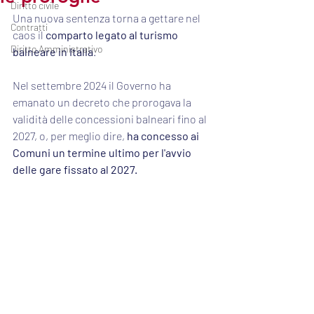
Diritto civile
Una nuova sentenza torna a gettare nel 
Contratti
caos il 
comparto legato al turismo 
Diritto Amministrativo
balneare in Italia
.
Nel settembre 2024 il Governo ha 
emanato un decreto che prorogava la 
validità delle concessioni balneari fino al 
2027, o, per meglio dire, 
ha concesso ai 
Comuni un termine ultimo per l'avvio 
delle gare fissato al 2027.