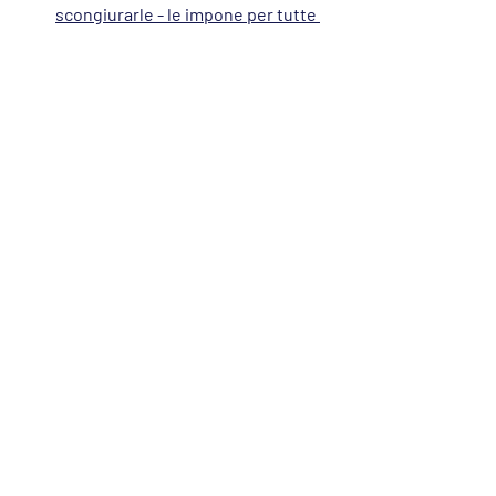
scongiurarle - le impone per tutte 
le residue concessioni balneari 
ancora non coinvolte da bandi 
pubblici.
Post recenti
Mostra tutti