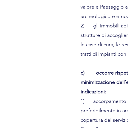
valore e Paesaggio agr
archeologico e etnoa
2)      gli immobili ad
strutture di accoglien
le case di cura, le re
tratti di impianti c
c)        occorre ris
minimizzazione dell’
indicazioni:
1)      accorpamento 
preferibilmente in a
copertura del servizi