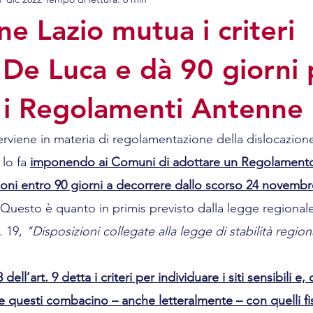
i mobili
Diritto civile
Contratti
Diritto Ammin
e Lazio mutua i criteri
. De Luca e dà 90 giorni 
 i Regolamenti Antenne
erviene in materia di regolamentazione della dislocazione
lo fa 
imponendo ai Comuni di adottare un Regolamento 
oni entro 90 giorni a decorrere dallo scorso 24 novembr
 Questo è quanto in primis previsto dalla legge regionale
 19, 
"Disposizioni collegate alla legge di stabilità region
dell’art. 9 detta i criteri per individuare i siti sensibili e,
 questi combacino – anche letteralmente – con quelli fiss