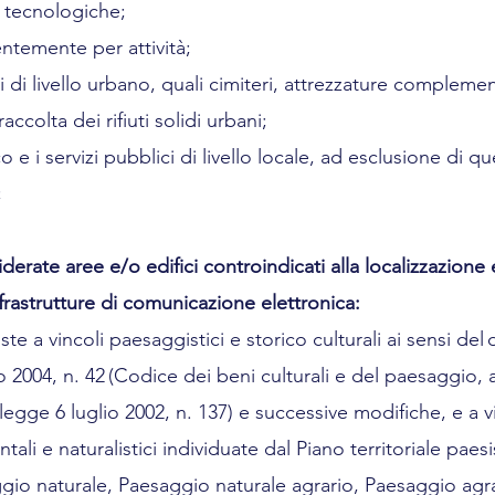
re tecnologiche;
lentemente per attività;
ici di livello urbano, quali cimiteri, attrezzature complement
accolta dei rifiuti solidi urbani;
co e i servizi pubblici di livello locale, ad esclusione di quel
;
iderate aree e/o edifici controindicati alla localizzazione e
nfrastrutture di comunicazione elettronica:
oste a vincoli paesaggistici e storico culturali ai sensi del
o 2004, n. 42 (Codice dei beni culturali e del paesaggio, a
 legge 6 luglio 2002, n. 137) e successive modifiche, e a vin
ali e naturalistici individuate dal Piano territoriale paes
io naturale, Paesaggio naturale agrario, Paesaggio agrar