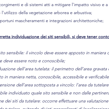
corgimenti e di sistemi atti a mitigare l’impatto visivo e a 
l’utilizzo della vegetazione arborea e arbustiva;
pportuni mascheramenti e integrazioni architettoniche;
 corretta individuazione dei siti sensibili, si deve tener con
l sito sensibile: il vincolo deve essere apposto in maniera d
 e deve essere noto e conoscibile;
iduazione dell’area tutelata: il perimetro dell’area gravata 
to in maniera netta, conoscibile, accessibile e verificabile
stensione dell’area sottoposta a vincolo: l’area da tutelare
ile individuato quale sito sensibile e non dalle pertinen
eme dei siti da tutelare: occorre effettuare una valutazion