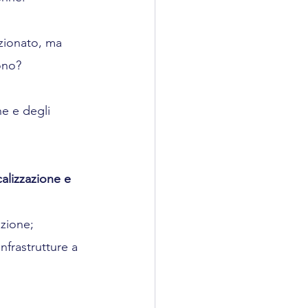
nzionato, ma 
ono?
ne e degli 
calizzazione e 
azione;
infrastrutture a 