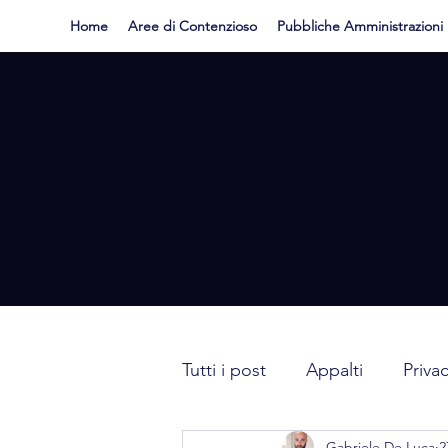
Home
Aree di Contenzioso
Pubbliche Amministrazioni
Tutti i post
Appalti
Priva
Gabriele De Luca
2