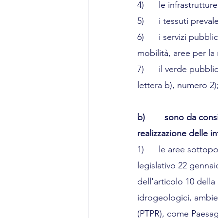
4)      le infrastruttu
5)      i tessuti preva
6)      i servizi pubbl
mobilità, aree per la r
7)      il verde pubbli
lettera b), numero 2)
b)        sono da cons
realizzazione delle i
1)      le aree sottop
legislativo 22 gennai
dell'articolo 10 della
idrogeologici, ambient
(PTPR), come Paesagg