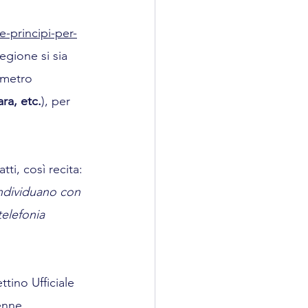
 
e-principi-per-
egione si sia 
imetro 
ra, etc.
), per 
tti, così recita: 
individuano con 
telefonia 
tino Ufficiale 
enne.