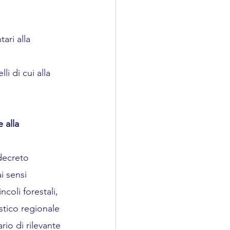
ari alla 
li di cui alla 
 alla 
 decreto 
i sensi 
coli forestali, 
istico regionale 
io di rilevante 