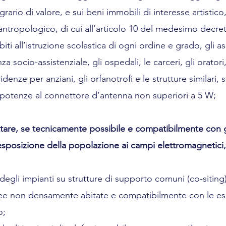
ario di valore, e sui beni immobili di interesse artistico,
ntropologico, di cui all’articolo 10 del medesimo decre
ibiti all’istruzione scolastica di ogni ordine e grado, gli as
za socio-assistenziale, gli ospedali, le carceri, gli oratori
sidenze per anziani, gli orfanotrofi e le strutture similari, 
on potenze al connettore d’antenna non superiori a 5 W;
pettare, se tecnicamente possibile e compatibilmente con gl
esposizione della popolazione ai campi elettromagnetici,
degli impianti su strutture di supporto comuni (co-siting)
ree non densamente abitate e compatibilmente con le es
o;