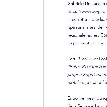
Gabriele De Luca in u
https://www.avvgabri
la-corretta-individuaz
ispirata alla tesi de
regionale (ad es. 
Com
regolamentare la mat
L’art. 9, co. 8, del co
“Entro 90 giorni dal
proprio Regolamento (
mobile e per la deloc
Entro tre mesi, dunqu
della Regione Lazio 