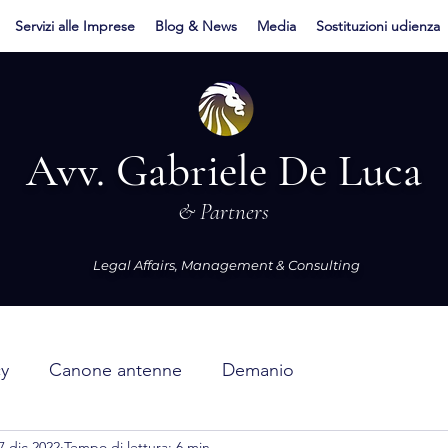
Servizi alle Imprese
Blog & News
Media
Sostituzioni udienza
Avv. Gabriele De Luca
& Partners
Legal Affairs, Management & Consulting
cy
Canone antenne
Demanio
7 dic 2022
Tempo di lettura: 6 min