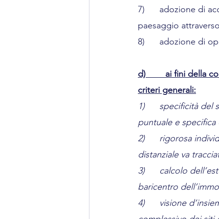
7)      adozione di ac
paesaggio attraverso 
8)      adozione di o
d)        ai fini della
criteri generali:
1)      specificità de
puntuale e specifica
2)      rigorosa indiv
distanziale va traccia
3)      calcolo dell’e
baricentro dell’immob
4)      visione d’insi