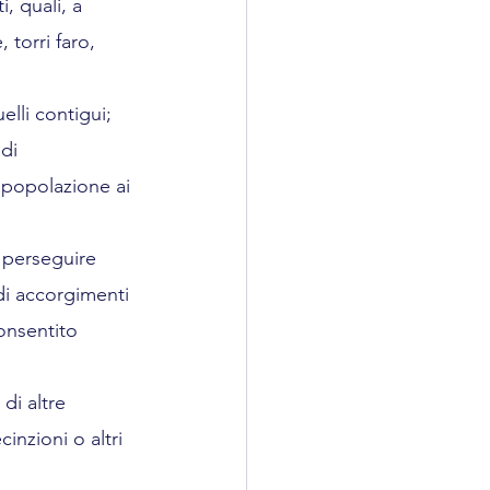
, quali, a 
 torri faro, 
uelli contigui;
di 
a popolazione ai 
a perseguire 
 di accorgimenti 
consentito 
di altre 
inzioni o altri 