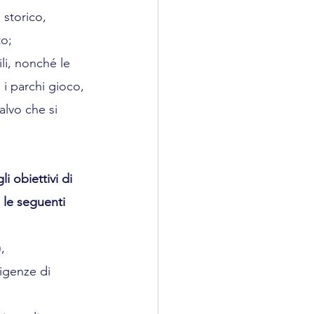
 storico, 
to;
ili, nonché le 
, i parchi gioco, 
salvo che si 
i obiettivi di 
 le seguenti 
, 
igenze di 