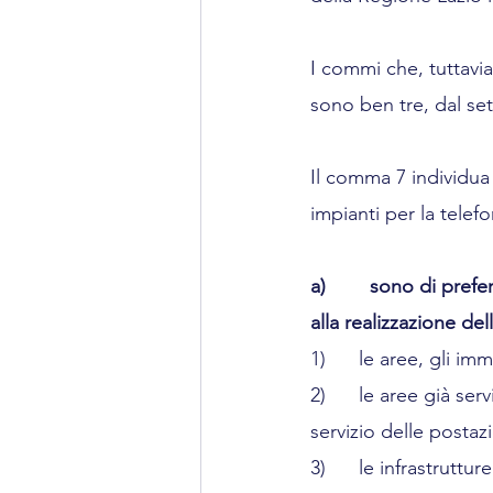
I commi che, tuttavia
sono ben tre, dal set
Il comma 7 individua c
impianti per la telef
a)        sono di pref
alla realizzazione de
1)      le aree, gli i
2)      le aree già ser
servizio delle postazi
3)      le infrastruttur