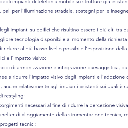
degli impianti di telefonia mobile su strutture già esistenti
, pali per l’illuminazione stradale, sostegni per le insegne,
degli impianti su edifici che risultino essere i più alti tra q
 migliore tecnologia disponibile al momento della richiesta 
 di ridurre al più basso livello possibile l’esposizione dell
i e l’impatto visivo;
principi di armonizzazione e integrazione paesaggistica, d
nee a ridurre l’impatto visivo degli impianti e l’adozione
i, anche relativamente agli impianti esistenti sui quali è 
di restyling;
corgimenti necessari al fine di ridurre la percezione visiva 
 shelter di alloggiamento della strumentazione tecnica, rec
progetti tecnici;