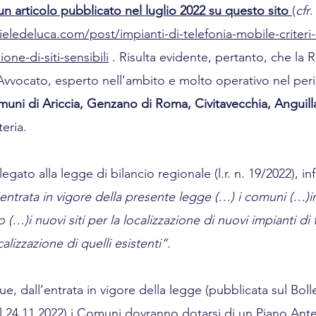
n articolo pubblicato nel luglio 2022 su questo sito 
(
cfr
.
eledeluca.com/post/impianti-di-telefonia-mobile-criteri-
ione-di-siti-sensibili
 . Risulta evidente, pertanto, che la R
ll’Avvocato, esperto nell’ambito e molto operativo nel per
uni di Ariccia, Genzano di Roma, Civitavecchia, Anguilla
eria.
llegato alla legge di bilancio regionale (l.r. n. 19/2022), infa
l’entrata in vigore della presente legge (…) i comuni (…)
…)i nuovi siti per la localizzazione di nuovi impianti di 
alizzazione di quelli esistenti”.
e, dall’entrata in vigore della legge (pubblicata sul Bollet
il 24.11.2022) i Comuni dovranno dotarsi di un Piano Ant