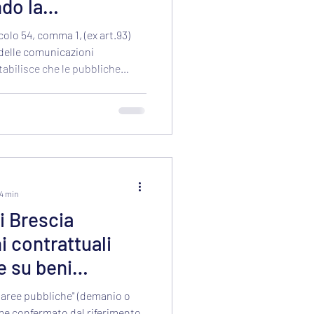
do la
icolo 54, comma 1, (ex art.93)
 delle comunicazioni
tabilisce che le pubbliche
ioni, Province e Comuni – non
 per l'impianto di reti o
icazione elettronica, se non
dalla legge statale.
 4 min
i Brescia
 contrattuali
e su beni
onibili dei
a "aree pubbliche" (demanio o
me confermato dal riferimento