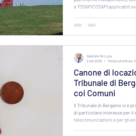
Comuni
a TOSAP/COSAP (applicabili ex a
a tali beni).
Gabriele De Luca
2 set 2025
Tempo di lettura: 
Canone di locazi
Tribunale di Ber
coi Comuni
Il Tribunale di Bergamo si è 
di particolare interesse per il 
telecomunicazioni e per gli en
sul tema del canone di locazi
utilizzate per l’installazione d