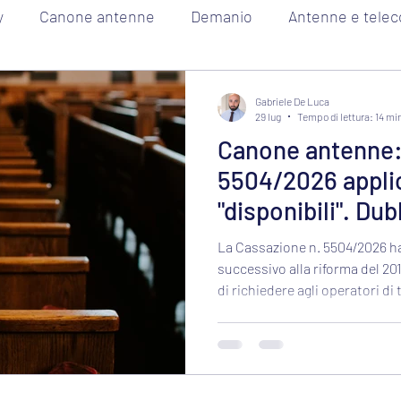
y
Canone antenne
Demanio
Antenne e telec
Diritto Amministrativo
Gabriele De Luca
29 lug
Tempo di lettura: 14 mi
Canone antenne: 
5504/2026 applic
"disponibili". Dub
costituzionalità
La Cassazione n. 5504/2026 ha
successivo alla riforma del 201
di richiedere agli operatori d
ulteriori anche per beni del p
decisione apre rilevanti dubbi d
42, 97 e 119 Cost., poiché il 
un canone di mercato se priv
L’articolo analizza sentenza, m