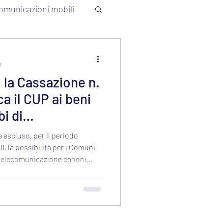
omunicazioni mobili
n
la Cassazione n.
a il CUP ai beni
bi di
 escluso, per il periodo
8, la possibilità per i Comuni
i telecomunicazione canoni
atrimonio disponibile. La
i compatibilità con gli artt. 3,
medesimo terreno può produrre
ato, ma non se comunale.
assima, profili costituzionali e