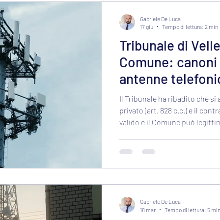
ruolo del
Gabriele De Luca
17 giu
Tempo di lettura: 2 min
Tribunale di Velle
Comune: canoni d
antenne telefoni
secondo il diritt
Il Tribunale ha ribadito che si 
il CUP
privato (art. 828 c.c.) e il co
valido e il Comune può legitt
di locazione concordato se...
Gabriele De Luca
18 mar
Tempo di lettura: 5 mi