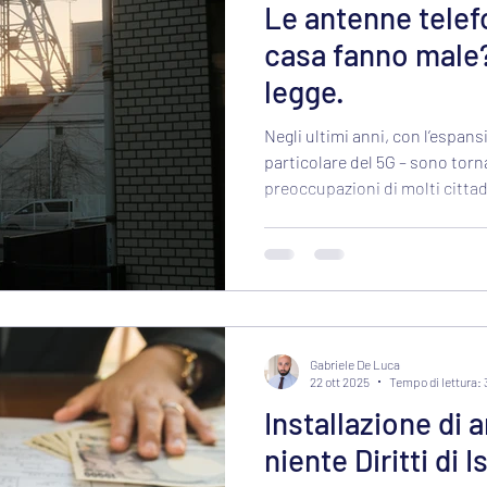
Le antenne telef
casa fanno male?
legge.
Negli ultimi anni, con l’espansi
particolare del 5G – sono torn
preoccupazioni di molti cittad
nocività delle antenne per la te
abitazioni...
Gabriele De Luca
22 ott 2025
Tempo di lettura: 
Installazione di
niente Diritti di I