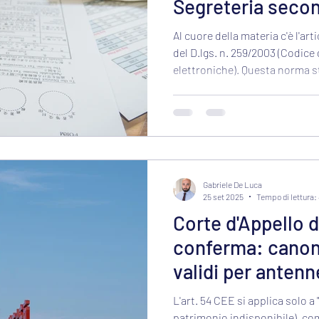
Segreteria secon
Giurisprudenza
Al cuore della materia c'è l'art
del D.lgs. n. 259/2003 (Codice
elettroniche). Questa norma s
amministrazioni – inclusi Reg
possono imporre oneri o canoni
l'esercizio di servizi di comun
quelli espressamente previsti 
Gabriele De Luca
25 set 2025
Tempo di lettura:
Corte d'Appello d
conferma: canoni
validi per antenn
patrimoniali disp
L'art. 54 CEE si applica solo 
patrimonio indisponibile), co