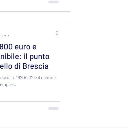
: 2 min
800 euro e
ibile: il punto
ello di Brescia
escia n. 1620/2023: il canone
empre...