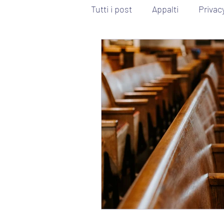
Tutti i post
Appalti
Privac
Diritto civile
Contratti