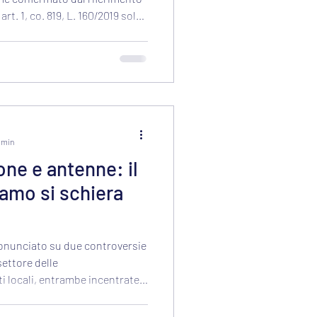
rt. 1, co. 819, L. 160/2019 solo
2 min
one e antenne: il
gamo si schiera
pronunciato su due controversie
settore delle
ti locali, entrambe incentrate
one delle aree comunali
i impianti di telefonia mobile.