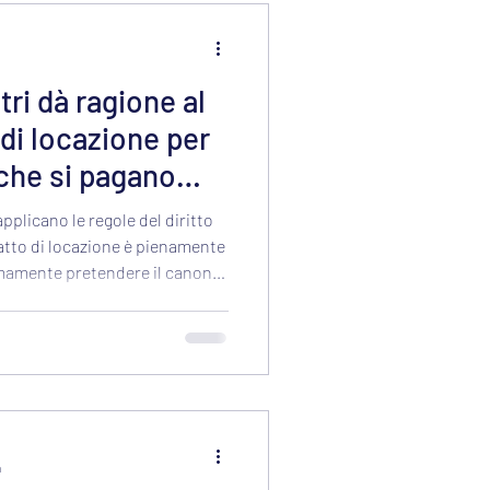
tri dà ragione al
i locazione per
che si pagano
o privato, non con
applicano le regole del diritto
ntratto di locazione è pienamente
imamente pretendere il canone
n