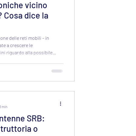
oniche vicino
 Cosa dice la
one delle reti mobili – in
ate a crescere le
ini riguardo alla possibile
lefonia installate vicino alle
3 min
 antenne SRB:
struttoria o