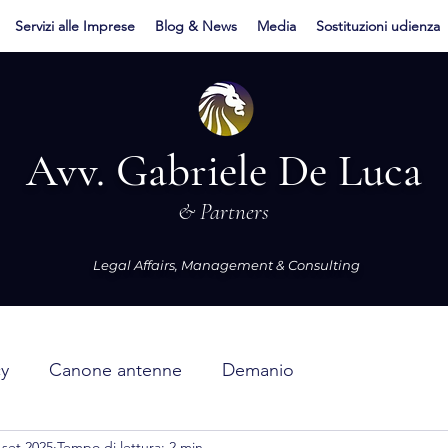
Servizi alle Imprese
Blog & News
Media
Sostituzioni udienza
Avv. Gabriele De Luca
& Partners
Legal Affairs, Management & Consulting
cy
Canone antenne
Demanio
 set 2025
Tempo di lettura: 2 min