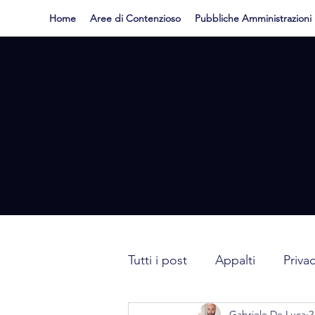
Home
Aree di Contenzioso
Pubbliche Amministrazioni
Tutti i post
Appalti
Priva
Gabriele De Luca
2