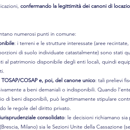
cazioni, 
confermando la legittimità dei canoni di locazion
entano numerosi punti in comune:
onibile
: i terreni e le strutture interessate (aree recintate, 
orzioni di suolo individuate catastalmente) sono stati qu
 al patrimonio disponibile degli enti locali, quindi equipa
ti.
 di TOSAP/COSAP e, poi, del canone unico
: tali prelievi fis
ivamente a beni demaniali o indisponibili. Quando l’ente
o di beni disponibili, può legittimamente stipulare contra
o le regole del diritto privato.
urisprudenziale consolidato
: le decisioni richiamano sia
Brescia, Milano) sia le Sezioni Unite della Cassazione (se