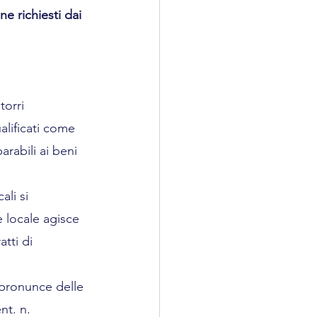
e richiesti dai 
torri 
alificati come 
rabili ai beni 
cali si 
 locale agisce 
tti di 
 pronunce delle 
nt. n. 