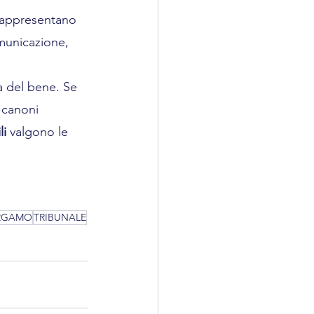
 rappresentano 
omunicazione, 
a del bene. Se 
 canoni 
i 
valgono le 
RGAMO
TRIBUNALE