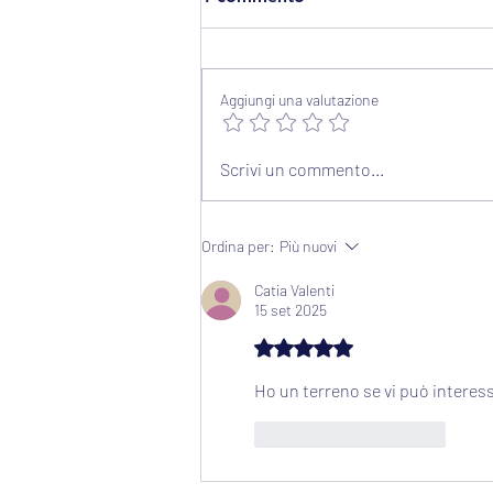
Aggiungi una valutazione
Canone antenne: la
Scrivi un commento...
Cassazione n. 5504/2026
applica il CUP ai beni
"disponibili". Dubbi di
Ordina per:
Più nuovi
costituzionalità
Catia Valenti
15 set 2025
Valutazione 5 stelle su 5.
Ho un terreno se vi può interes
Mi piace
Rispondi