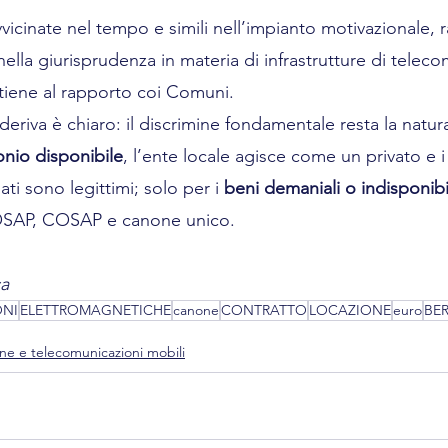
vvicinate nel tempo e simili nell’impianto motivazionale,
 nella giurisprudenza in materia di infrastrutture di telec
iene al rapporto coi Comuni. 
eriva è chiaro: il discrimine fondamentale resta la natur
onio disponibile
, l’ente locale agisce come un privato e i
i sono legittimi; solo per i 
beni demaniali o indisponibil
TOSAP, COSAP e canone unico.
ca
ONI
ELETTROMAGNETICHE
canone
CONTRATTO
LOCAZIONE
euro
BE
e e telecomunicazioni mobili