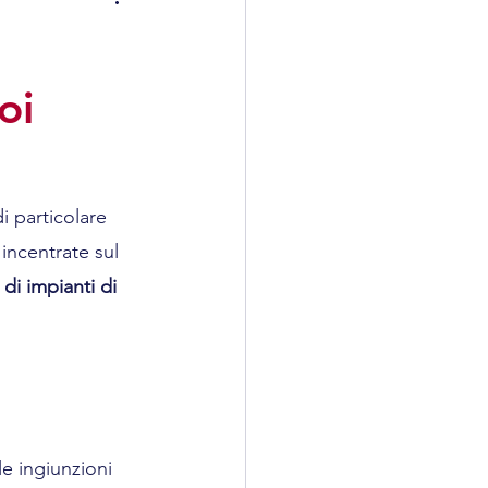
istrativo
l
oi
i particolare 
 incentrate sul 
di impianti di 
e ingiunzioni 