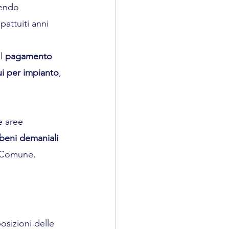
nendo 
pattuiti anni 
l 
pagamento 
ui per impianto
, 
e aree 
beni demaniali 
 Comune.
sizioni delle 