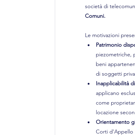
società di telecomuni
Comuni.
Le motivazioni pres
Patrimonio disp
piezometriche, p
beni appartenenti
di soggetti priva
Inapplicabilità
applicano esclus
come proprietari
locazione second
Orientamento gi
Corti d’Appello (