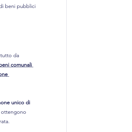
i beni pubblici 
tutto da 
beni comunali 
ione 
none unico di 
i ottengono 
rata.