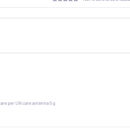
Valutazione 0 stelle su 5.
Antenne: la Corte
Tribu
Costituzionale impone il
ragi
rispetto vincolo
di l
paesaggistico (sent.
tele
121/2026)
secon
non 
sare per UN care antenna 5 g