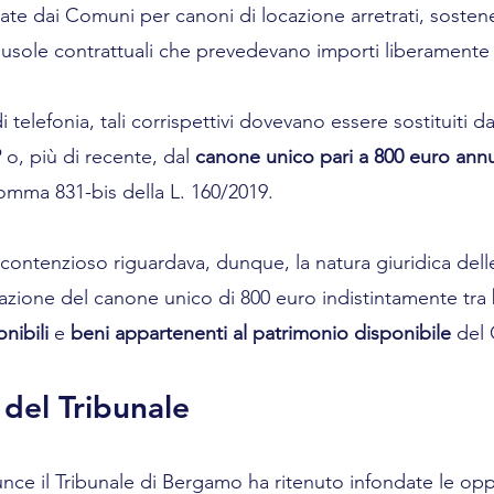
ate dai Comuni per canoni di locazione arretrati, soste
 clausole contrattuali che prevedevano importi liberamente 
telefonia, tali corrispettivi dovevano essere sostituiti da
P
 o, più di recente, dal 
canone unico pari a 800 euro ann
 comma 831-bis della L. 160/2019.
 contenzioso riguardava, dunque, la natura giuridica dell
cazione del canone unico di 800 euro indistintamente tra 
nibili
 e 
beni appartenenti al patrimonio disponibile
 del
 del Tribunale
nce il Tribunale di Bergamo ha ritenuto infondate le oppo