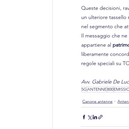
Queste decisioni, ra
un ulteriore tassello
nel segmento che att
Il messaggio che ne d
appartiene al 
patrim
liberamente concordat
regole speciali su 
Avv. Gabriele De Lu
5G
ANTENNE
800
EMISSI
Canone antenne
Antenn